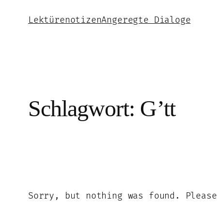
Zum
Lektürenotizen
Angeregte Dialoge
Inhalt
springen
Schlagwort:
G’tt
Sorry, but nothing was found. Please